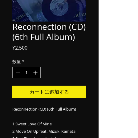
Reconnection (CD)
(6th Full Album)
価
¥2,500
格
数量
*
カートに追加する
Reconnection (CD) (6th Full Album)
1 Sweet Love Of Mine
2 Move On Up feat. Mizuki Kamata