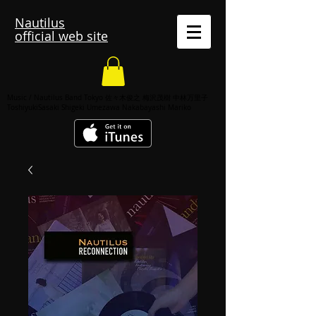
Nautilus
official web site
Music / Nautilus Band Tokyo 佐々木俊之 梅沢茂樹 中林万里子
ToshiyukiSasaki Shigeki Umezawa Nakabayashi Mariko