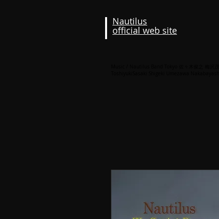
Nautilus
official web site
Music / Nautilus Band Tokyo 佐々木俊之 
ToshiyukiSasaki Shigeki Umezawa Nakabayash