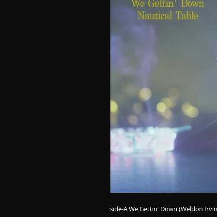
side-A We Gettin' Down (Weldon Irvi