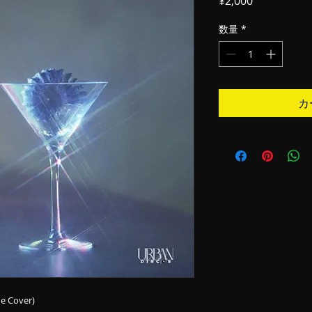
¥2,000
格
数量
*
カ
ne Cover)