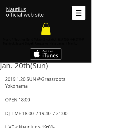
Nautilus
official web site
Music / Nautilus Band Tokyo 佐々木俊之 梅沢茂樹 中林万里子
ToshiyukiSasaki Shigeki Umezawa Nakabayashi Mariko
Jan. 20th(Sun)
2019.1.20 SUN @Grassroots 
Yokohama
OPEN 18:00
DJ TIME 18:00- / 19:40- / 21:00-
LIVE < Nautilus > 19:00-