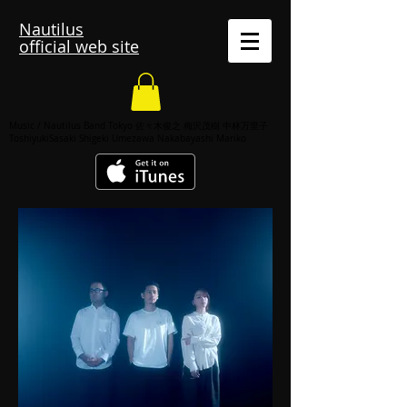
Nautilus
official web site
Music / Nautilus Band Tokyo 佐々木俊之 梅沢茂樹 中林万里子
ToshiyukiSasaki Shigeki Umezawa Nakabayashi Mariko